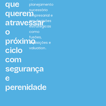
que
planejamento
sucessório
querem
empresarial e
atravessar
em decisões
estratégicas
o
como
fusões,
próximo
aquisições e
ciclo
valuation..
com
segurança
e
perenidade