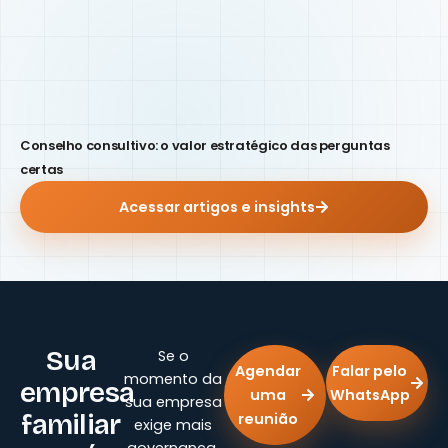
Conselho consultivo: o valor estratégico das perguntas
certas
Acessar artigos e insights
Sua
Se o
Agendar
Falar pelo
momento da
empresa
uma
WhatsApp
sua empresa
familiar
reunião
exige mais
governança,