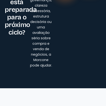
está
clareza
preparada
sucessória,
para o
estrutura
decisória ou
próximo
uma
ciclo?
avaliação
séria sobre
compra e
venda de
negócios, a
Morcone
pode ajudar.