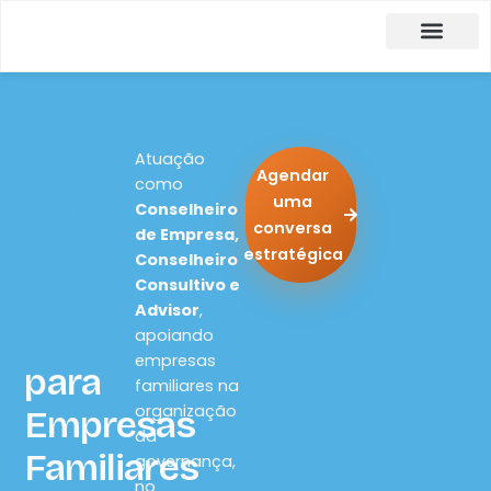
Carlos Moreira
Formulário de Aplicação
Governança
Atuação
Agendar
como
Corporativa,
uma
Conselheiro
conversa
de Empresa,
Sucessão
estratégica
Conselheiro
e
Consultivo e
Advisor
,
M&A
apoiando
empresas
para
familiares na
organização
Empresas
da
Familiares
governança,
no